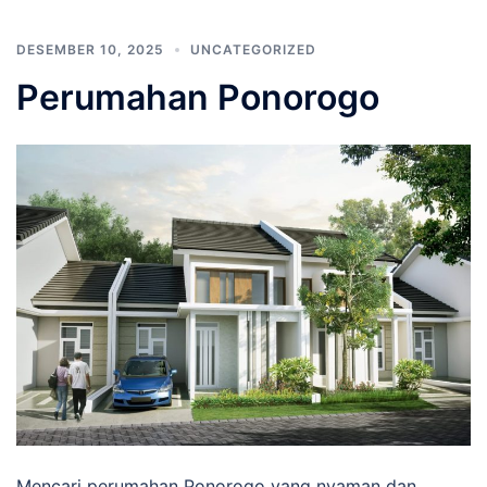
DESEMBER 10, 2025
UNCATEGORIZED
Perumahan Ponorogo
Mencari perumahan Ponorogo yang nyaman dan